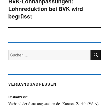
BVK-Lohnanpassungen:
Nächster
Lohnreduktion bei BVK wird
Beitrag:
begrüsst
SU
Suchen
nach:
VERBANDSADRESSEN
Postadresse:
Verband der Staatsangestellten des Kantons Zürich (VStA)