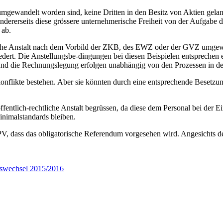
G umgewandelt worden sind, keine Dritten in den Besitz von Aktien gel
dererseits diese grössere unternehmerische Freiheit von der Aufgabe der
 ab.
htliche Anstalt nach dem Vorbild der ZKB, des EWZ oder der GVZ umgewa
ert. Die Anstellungsbe-dingungen bei diesen Beispielen entsprechen eb
 und die Rechnungslegung erfolgen unabhängig von den Prozessen in d
nskonflikte bestehen. Aber sie könnten durch eine entsprechende Besetzu
tlich-rechtliche Anstalt begrüssen, da diese dem Personal bei der Einst
inimalstandards bleiben.
PV, dass das obligatorische Referendum vorgesehen wird. Angesichts de
reswechsel 2015/2016