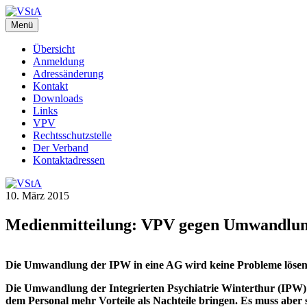
Zum
Inhalt
Menü
VStA
WebSite des Verbandes der Staatsangestellten des Kantons Zürich
springen
Übersicht
Anmeldung
Adressänderung
Kontakt
Downloads
Links
VPV
Rechtsschutzstelle
Der Verband
Kontaktadressen
10. März 2015
Medienmitteilung: VPV gegen Umwandlun
Beitragsnavigation
Die Umwandlung der IPW in eine AG wird keine Probleme löse
Die Umwandlung der Integrierten Psychiatrie Winterthur (IPW) in
dem Personal mehr Vorteile als Nachteile bringen. Es muss aber 