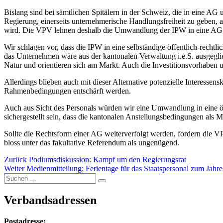
Bislang sind bei sämtlichen Spitälern in der Schweiz, die in eine A
Regierung, einerseits unternehmerische Handlungsfreiheit zu geben, an
wird. Die VPV lehnen deshalb die Umwandlung der IPW in eine AG
Wir schlagen vor, dass die IPW in eine selbständige öffentlich-rec
das Unternehmen wäre aus der kantonalen Verwaltung i.e.S. ausgeglied
Natur und orientieren sich am Markt. Auch die Investitionsvorhaben
Allerdings blieben auch mit dieser Alternative potenzielle Interesse
Rahmenbedingungen entschärft werden.
Auch aus Sicht des Personals würden wir eine Umwandlung in eine öffen
sichergestellt sein, dass die kantonalen Anstellungsbedingungen als M
Sollte die Rechtsform einer AG weiterverfolgt werden, fordern die V
bloss unter das fakultative Referendum als ungenügend.
Vorheriger
Zurück
Podiumsdiskussion: Kampf um den Regierungsrat
Nächster
Beitrag:
Weiter
Medienmitteilung: Ferientage für das Staatspersonal zum Jah
Suchen
Beitrag:
Suchen
nach:
Verbandsadressen
Postadresse: