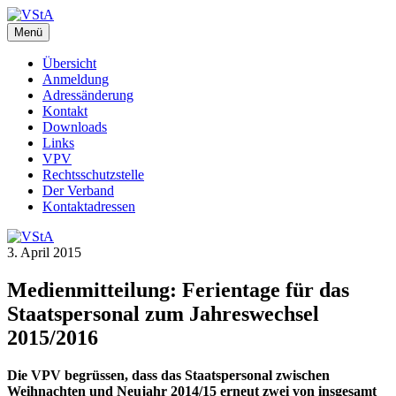
Zum
Inhalt
Menü
VStA
WebSite des Verbandes der Staatsangestellten des Kantons Zürich
springen
Übersicht
Anmeldung
Adressänderung
Kontakt
Downloads
Links
VPV
Rechtsschutzstelle
Der Verband
Kontaktadressen
3. April 2015
Medienmitteilung: Ferientage für das
Staatspersonal zum Jahreswechsel
2015/2016
Die VPV begrüssen, dass das Staatspersonal zwischen
Weihnachten und Neujahr 2014/15 erneut zwei von insgesamt