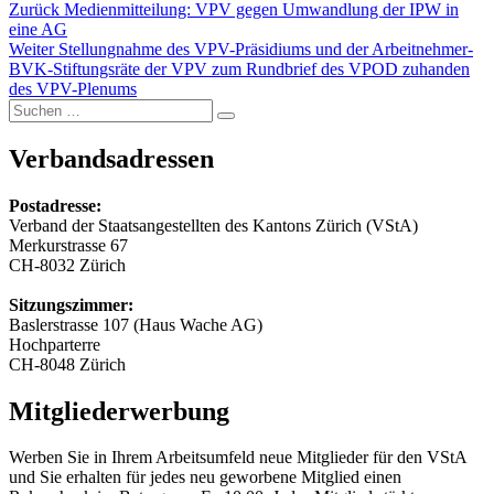
Beitragsnavigation
Vorheriger
Zurück
Medienmitteilung: VPV gegen Umwandlung der IPW in
Beitrag:
eine AG
Nächster
Weiter
Stellungnahme des VPV-Präsidiums und der Arbeitnehmer-
Beitrag:
BVK-Stiftungsräte der VPV zum Rundbrief des VPOD zuhanden
des VPV-Plenums
Suchen
Suchen
nach:
Verbandsadressen
Postadresse:
Verband der Staatsangestellten des Kantons Zürich (VStA)
Merkurstrasse 67
CH-8032 Zürich
Sitzungszimmer:
Baslerstrasse 107 (Haus Wache AG)
Hochparterre
CH-8048 Zürich
Mitgliederwerbung
Werben Sie in Ihrem Arbeitsumfeld neue Mitglieder für den VStA
und Sie erhalten für jedes neu geworbene Mitglied einen