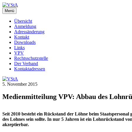
Zum
Inhalt
Menü
VStA
WebSite des Verbandes der Staatsangestellten des Kantons Zürich
springen
Übersicht
Anmeldung
Adressänderung
Kontakt
Downloads
Links
VPV
Rechtsschutzstelle
Der Verband
Kontaktadressen
5. November 2015
Medienmitteilung VPV: Abbau des Lohnrück
Beitragsnavigation
Seit 2010 besteht ein Rückstand der Löhne beim Staatspersonal
des Lohnes sein sollte. In nur 5 Jahren ist ein Lohnrückstand v
akzeptierbar.