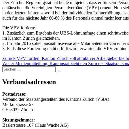
Der Zürcher Regierungsrat hat heute mitgeteilt, dass er für sein P
enttäuschen die Vereinigten Personalverbände (VPV) erneut. Nun ste
in den letzten Jahren sowohl bei der individuellen Lohnerhöhung al
auch für das nächste Jahr 60-80 % des Personals einmal mehr leer au
Die VPV fordern:
1. Zusätzlich zum Ergebnis der UBS-Lohnumfrage einen schrittweise
im Kanton Zürich gleichziehen.
2. Im Jahr 2016 sollen ausnahmsweise alle Mitarbeitenden von einer s
3. Falls diese Forderung nicht erfüllt wird, erwarten die VPV zumin
Vorheriger
Zurück
VPV fordert: Kanton Zürich soll attraktiver Arbeitgeber bleib
Nächster
Beitrag:
Weiter
Medienmitteilung: Kantonsrat zieht den Zorn des Staatspersona
Suchen
Beitrag:
Suchen
nach:
Verbandsadressen
Postadresse:
Verband der Staatsangestellten des Kantons Zürich (VStA)
Merkurstrasse 67
CH-8032 Zürich
Sitzungszimmer:
Baslerstrasse 107 (Haus Wache AG)