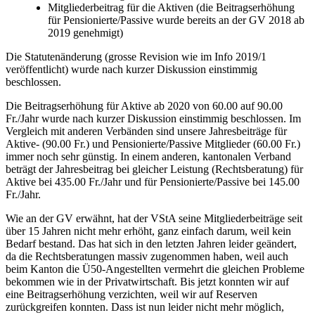
Mitgliederbeitrag für die Aktiven (die Beitragserhöhung
für Pensionierte/Passive wurde bereits an der GV 2018 ab
2019 genehmigt)
Die Statutenänderung (grosse Revision wie im Info 2019/1
veröffentlicht) wurde nach kurzer Diskussion einstimmig
beschlossen.
Die Beitragserhöhung für Aktive ab 2020 von 60.00 auf 90.00
Fr./Jahr wurde nach kurzer Diskussion einstimmig beschlossen. Im
Vergleich mit anderen Verbänden sind unsere Jahresbeiträge für
Aktive- (90.00 Fr.) und Pensionierte/Passive Mitglieder (60.00 Fr.)
immer noch sehr günstig. In einem anderen, kantonalen Verband
beträgt der Jahresbeitrag bei gleicher Leistung (Rechtsberatung) für
Aktive bei 435.00 Fr./Jahr und für Pensionierte/Passive bei 145.00
Fr./Jahr.
Wie an der GV erwähnt, hat der VStA seine Mitgliederbeiträge seit
über 15 Jahren nicht mehr erhöht, ganz einfach darum, weil kein
Bedarf bestand. Das hat sich in den letzten Jahren leider geändert,
da die Rechtsberatungen massiv zugenommen haben, weil auch
beim Kanton die Ü50-Angestellten vermehrt die gleichen Probleme
bekommen wie in der Privatwirtschaft. Bis jetzt konnten wir auf
eine Beitragserhöhung verzichten, weil wir auf Reserven
zurückgreifen konnten. Dass ist nun leider nicht mehr möglich,