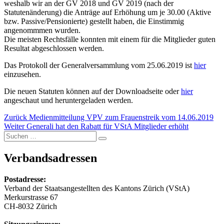
weshalb wir an der GV 2018 und GV 2019 (nach der
Statutenänderung) die Anträge auf Erhöhung um je 30.00 (Aktive
bzw. Passive/Pensionierte) gestellt haben, die Einstimmig
angenommmen wurden.
Die meisten Rechtsfälle konnten mit einem für die Mitglieder guten
Resultat abgeschlossen werden.
Das Protokoll der Generalversammlung vom 25.06.2019 ist
hier
einzusehen.
Die neuen Statuten können auf der Downloadseite oder
hier
angeschaut und heruntergeladen werden.
Beitragsnavigation
Vorheriger
Zurück
Medienmitteilung VPV zum Frauenstreik vom 14.06.2019
Nächster
Beitrag:
Weiter
Generali hat den Rabatt für VStA Mitglieder erhöht
Suchen
Beitrag:
Suchen
nach:
Verbandsadressen
Postadresse:
Verband der Staatsangestellten des Kantons Zürich (VStA)
Merkurstrasse 67
CH-8032 Zürich