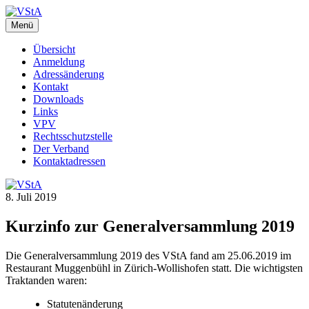
Zum
Inhalt
Menü
VStA
WebSite des Verbandes der Staatsangestellten des Kantons Zürich
springen
Übersicht
Anmeldung
Adressänderung
Kontakt
Downloads
Links
VPV
Rechtsschutzstelle
Der Verband
Kontaktadressen
8. Juli 2019
Kurzinfo zur Generalversammlung 2019
Die Generalversammlung 2019 des VStA fand am 25.06.2019 im
Restaurant Muggenbühl in Zürich-Wollishofen statt. Die wichtigsten
Traktanden waren:
Statutenänderung