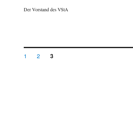
Der Vorstand des VStA
Seitennummerierung
SEITE
SEITE
1
2
SEITE
3
der
Beiträge