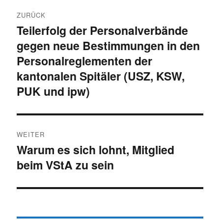
Beitragsnavigation
ZURÜCK
Teilerfolg der Personalverbände
Vorheriger
gegen neue Bestimmungen in den
Beitrag:
Personalreglementen der
kantonalen Spitäler (USZ, KSW,
PUK und ipw)
WEITER
Warum es sich lohnt, Mitglied
Nächster
beim VStA zu sein
Beitrag: