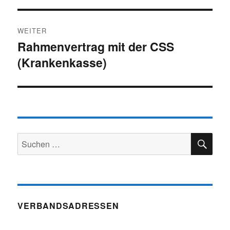
WEITER
Rahmenvertrag mit der CSS
Nächster
(Krankenkasse)
Beitrag:
SU
Suchen
nach:
VERBANDSADRESSEN