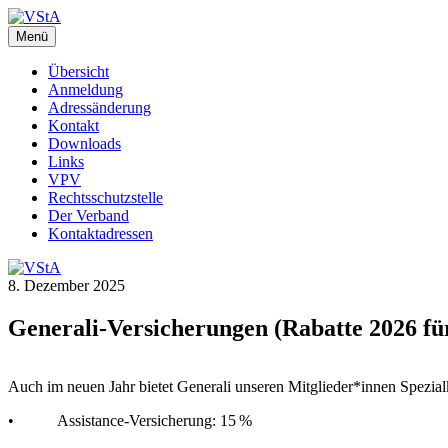
Zum
Inhalt
Menü
VStA
WebSite des Verbandes der Staatsangestellten des Kantons Zürich
springen
Übersicht
Anmeldung
Adressänderung
Kontakt
Downloads
Links
VPV
Rechtsschutzstelle
Der Verband
Kontaktadressen
8. Dezember 2025
Generali-Versicherungen (Rabatte 2026 fü
Beitragsnavigation
Auch im neuen Jahr bietet Generali unseren Mitglieder*innen Spezial
• Assistance-Versicherung: 15 %