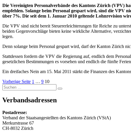
Seitennummerierung
Die Vereinigten Personalverbände des Kantons Zürich (VPV) hab
der
empfehlen. Solange beim Personal gespart wird, sind die VPV n
über 7%. Die seit dem 1. Januar 2010 geltende Lohnrevision wird
Beiträge
Die VPV sind nicht bereit Steuererleichterungen für Reiche zu unter
beiden Gegenvorschläge bieten keine wirkliche Alternative, verzicht
legen.
Denn solange beim Personal gespart wird, darf der Kanton Zürich nic
Stattdessen fordern die VPV die Regierung auf, endlich dem Personal
gesetzlichen Bestimmungen es vorsehen und endlich die fünfte Ferie
Ein dreifaches Nein am 15. Mai 2011 stärkt die Finanzen des Kantons
Seite
Seite
Seite
Vorherige Seite
1
…
9
10
Suchen
Suchen
nach:
Verbandsadressen
Postadresse:
Verband der Staatsangestellten des Kantons Zürich (VStA)
Merkurstrasse 67
CH-8032 Zürich