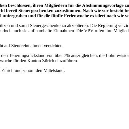
en beschlossen, ihren Mitgliedern für die Abstimmungsvorlage zu
icht bereit Steuergeschenken zuzustimmen. Nach wie vor besteht 
 untergraben und für die fünfte Ferienwoche existiert nach wie v
stützen und somit Steuergeschenke zu akzeptieren. Die Regierung verzic
en doch auch sie auf namhafte Einnahmen. Die VPV rufen ihre Mitgliede
ht auf Steuereinnahmen verzichten.
 den Teuerungsrückstand von über 7% auszugleichen, die Lohnrevision, d
nwoche für den Kanton Zürich einzuführen.
 Zürich und schont den Mittelstand.