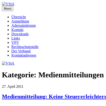
Zum
Inhalt
Menü
VStA
WebSite des Verbandes der Staatsangestellten des Kantons Zürich
springen
Übersicht
Anmeldung
Adressänderung
Kontakt
Downloads
Links
VPV
Rechtsschutzstelle
Der Verband
Kontaktadressen
Kategorie:
Medienmitteilungen
27. April 2011
Medienmitteilung: Keine Steuererleichter