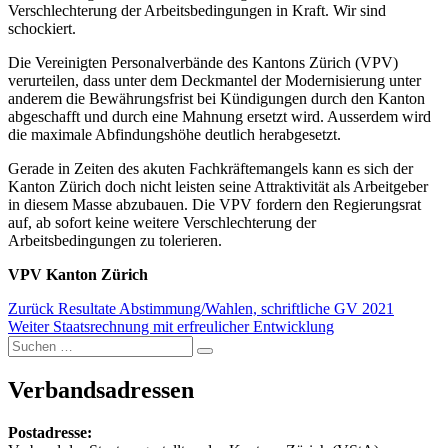
Verschlechterung der Arbeitsbedingungen in Kraft. Wir sind
schockiert.
Die Vereinigten Personalverbände des Kantons Zürich (VPV)
verurteilen, dass unter dem Deckmantel der Modernisierung unter
anderem die Bewährungsfrist bei Kündigungen durch den Kanton
abgeschafft und durch eine Mahnung ersetzt wird. Ausserdem wird
die maximale Abfindungshöhe deutlich herabgesetzt.
Gerade in Zeiten des akuten Fachkräftemangels kann es sich der
Kanton Zürich doch nicht leisten seine Attraktivität als Arbeitgeber
in diesem Masse abzubauen. Die VPV fordern den Regierungsrat
auf, ab sofort keine weitere Verschlechterung der
Arbeitsbedingungen zu tolerieren.
VPV Kanton Zürich
Beitragsnavigation
Vorheriger
Zurück
Resultate Abstimmung/Wahlen, schriftliche GV 2021
Nächster
Beitrag:
Weiter
Staatsrechnung mit erfreulicher Entwicklung
Suchen
Beitrag:
Suchen
nach:
Verbandsadressen
Postadresse: