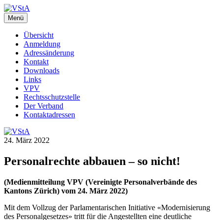
Zum
Inhalt
Menü
VStA
WebSite des Verbandes der Staatsangestellten des Kantons Zürich
springen
Übersicht
Anmeldung
Adressänderung
Kontakt
Downloads
Links
VPV
Rechtsschutzstelle
Der Verband
Kontaktadressen
24. März 2022
Personalrechte abbauen – so nicht!
(Medienmitteilung VPV (Vereinigte Personalverbände des
Kantons Zürich) vom 24. März 2022)
Mit dem Vollzug der Parlamentarischen Initiative «Modernisierung
des Personalgesetzes» tritt für die Angestellten eine deutliche